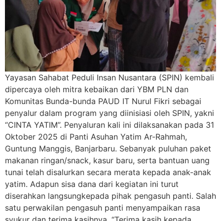
Yayasan Sahabat Peduli Insan Nusantara (SPIN) kembali
dipercaya oleh mitra kebaikan dari YBM PLN dan
Komunitas Bunda-bunda PAUD IT Nurul Fikri sebagai
penyalur dalam program yang diinisiasi oleh SPIN, yakni
“CINTA YATIM”. Penyaluran kali ini dilaksanakan pada 31
Oktober 2025 di Panti Asuhan Yatim Ar-Rahmah,
Guntung Manggis, Banjarbaru. Sebanyak puluhan paket
makanan ringan/snack, kasur baru, serta bantuan uang
tunai telah disalurkan secara merata kepada anak-anak
yatim. Adapun sisa dana dari kegiatan ini turut
diserahkan langsungkepada pihak pengasuh panti. Salah
satu perwakilan pengasuh panti menyampaikan rasa
syukur dan terima kasihnya. “Terima kasih kepada