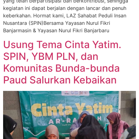
yang telah berpartisipasi dan berkontribusi, sehingga
kegiatan ini dapat berjalan dengan lancar dan penuh
keberkahan. Hormat kami, LAZ Sahabat Peduli Insan
Nusantara (SPIN)Bersama Yayasan Nurul Fikri
Banjarmasin & Yayasan Nurul Fikri Banjarbaru
Usung Tema Cinta Yatim.
SPIN, YBM PLN, dan
Komunitas Bunda-bunda
Paud Salurkan Kebaikan