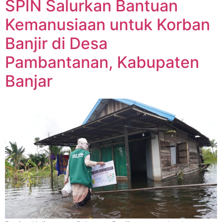
SPIN Salurkan Bantuan
Kemanusiaan untuk Korban
Banjir di Desa
Pambantanan, Kabupaten
Banjar